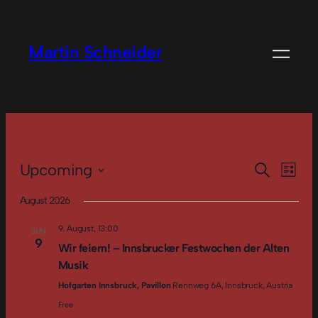
Martin Schneider
Event
Ev
Upcoming
Search
List
Select
Vi
Searc
August 2026
date.
Na
and
9. August, 13:00
SUN
9
Wir feiern! – Innsbrucker Festwochen der Alten
Views
Musik
Navig
Hofgarten Innsbruck, Pavillon
Rennweg 6A, Innsbruck, Austria
Free